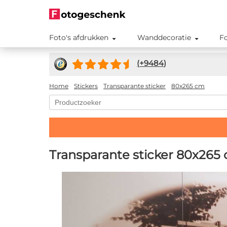
Foto's afdrukken
Wanddecoratie
F
(+
9484
)
Home
Stickers
Transparante sticker
80x265 cm
Transparante sticker 80x265