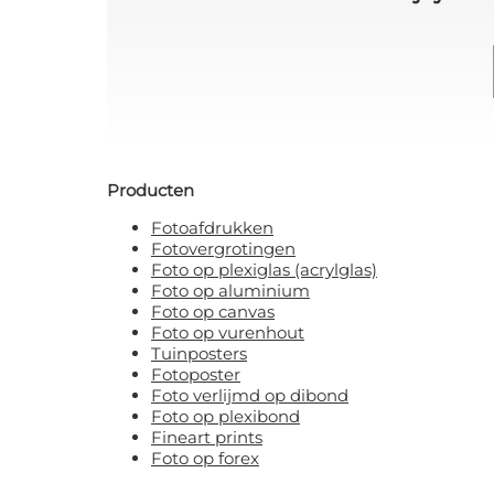
Producten
Fotoafdrukken
Fotovergrotingen
Foto op plexiglas (acrylglas)
Foto op aluminium
Foto op canvas
Foto op vurenhout
Tuinposters
Fotoposter
Foto verlijmd op dibond
Foto op plexibond
Fineart prints
Foto op forex