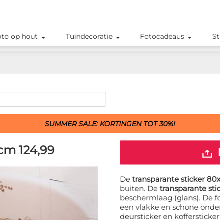
oto op hout
Tuindecoratie
Fotocadeaus
St
SUMMER SALE: KORTINGEN TOT 30%!
 cm
124,99
De
transparante sticker 8
buiten. De
transparante st
beschermlaag (glans). De f
een vlakke en schone onder
deursticker en koffersticke