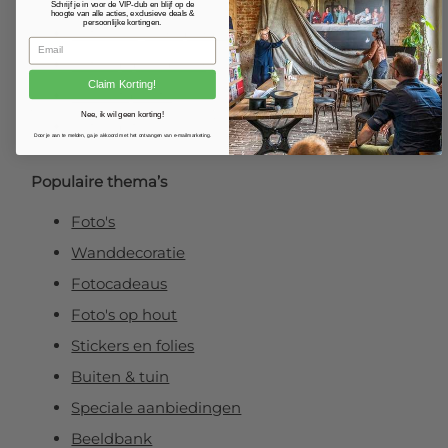
Fotoposter
Schrijf je in voor de VIP-club en blijf op de
hoogte van alle acties, exclusieve deals &
persoonlijke kortingen.
Foto verlijmd op dibond
Foto op plexibond
Claim Korting!
Fineart prints
Nee, ik wil geen korting!
Foto op forex
Door je aan te melden, ga je akkoord met het ontvangen van e-mailmarketing.
Populaire thema’s
Foto's
Wanddecoratie
Fotocadeaus
Foto's op hout
Stickers en folies
Buiten & tuin
Speciale aanbiedingen
Beeldbank