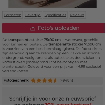
Deurmat
Over ons
Vloermat
Levertijden
Skateboard deck
Formaten
Levertijd
Specificaties
Reviews
Inloggen
WhatsApp
Foto's uploaden
De
transparante sticker 75x90 cm
is watervast, geschikt
voor binnen en buiten. De
transparante sticker 75x90 cm
is voorzien van een beschermlaag (glans). De fotostickers
zijn eenvoudig aan te brengen op een vlakke en schone
ondergrond. Veelgebruikt als autosticker, deursticker en
koffersticker! (ondergrond licht bevochtigen met
plantenspuit). Geleverd voor een prijs van
44,99
exclusief
verzendkosten.
Fotogeschenk
(+9484)
Schrijf je in voor onze nieuwsbrief