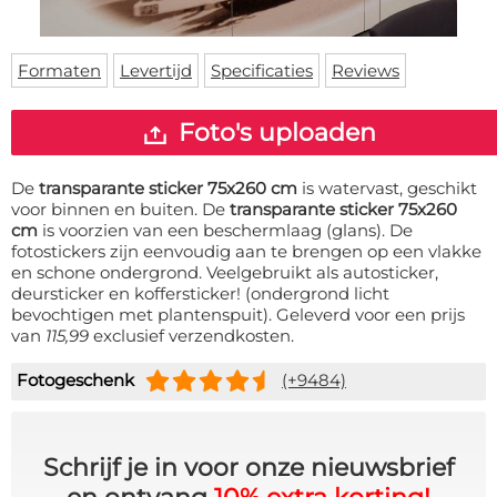
Deurmat
Over ons
Vloermat
Levertijden
Skateboard deck
Formaten
Levertijd
Specificaties
Reviews
Inloggen
WhatsApp
Foto's uploaden
De
transparante sticker 75x260 cm
is watervast, geschikt
voor binnen en buiten. De
transparante sticker 75x260
cm
is voorzien van een beschermlaag (glans). De
fotostickers zijn eenvoudig aan te brengen op een vlakke
en schone ondergrond. Veelgebruikt als autosticker,
deursticker en koffersticker! (ondergrond licht
bevochtigen met plantenspuit). Geleverd voor een prijs
van
115,99
exclusief verzendkosten.
Fotogeschenk
(+9484)
Schrijf je in voor onze nieuwsbrief