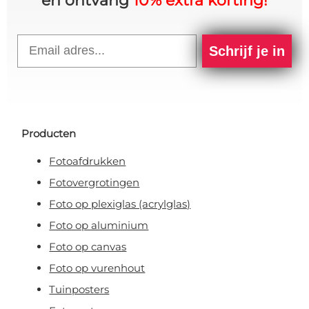
en ontvang
10% extra korting!
Email
Schrijf je in
Producten
Fotoafdrukken
Fotovergrotingen
Foto op plexiglas (acrylglas)
Foto op aluminium
Foto op canvas
Foto op vurenhout
Tuinposters