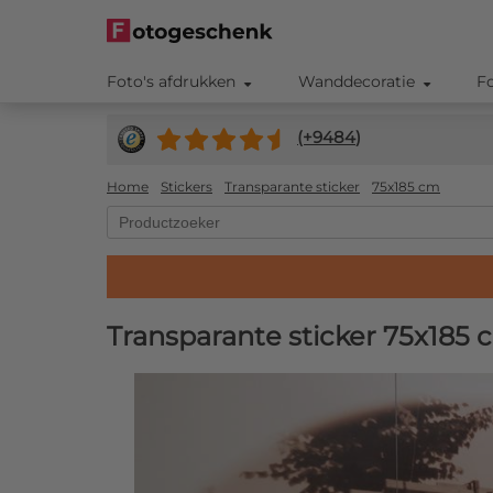
Foto's afdrukken
Wanddecoratie
F
(+
9484
)
Home
Stickers
Transparante sticker
75x185 cm
Transparante sticker 75x185 