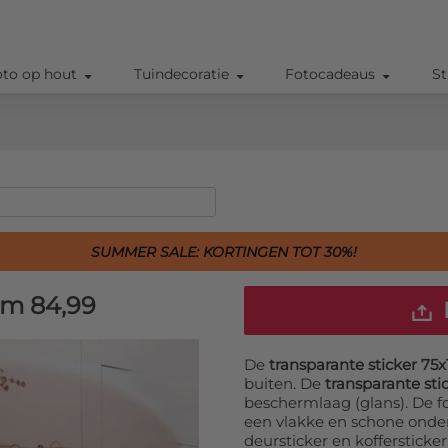
oto op hout
Tuindecoratie
Fotocadeaus
St
SUMMER SALE: KORTINGEN TOT 30%!
cm
84,99
De
transparante sticker 75
buiten. De
transparante sti
beschermlaag (glans). De f
een vlakke en schone onder
deursticker en koffersticke