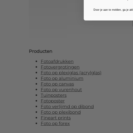
Door je aan te melden, ga je a
Producten
Fotoafdrukken
Fotovergrotingen
Foto op plexiglas (acrylglas)
Foto op aluminium
Foto op canvas
Foto op vurenhout
Tuinposters
Fotoposter
Foto verlijmd op dibond
Foto op plexibond
Fineart prints
Foto op forex