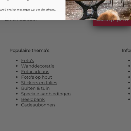
kkoord met het ontvangen van e-mailmarketing.
Email
Schrijf je in
Populaire thema’s
Info
Foto's
Wanddecoratie
Fotocadeaus
Foto's op hout
Stickers en folies
Buiten & tuin
Speciale aanbiedingen
Beeldbank
Cadeaubonnen