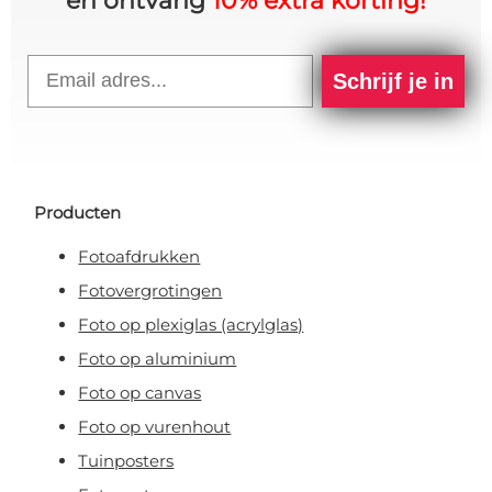
en ontvang
10% extra korting!
Email
Schrijf je in
Producten
Fotoafdrukken
Fotovergrotingen
Foto op plexiglas (acrylglas)
Foto op aluminium
Foto op canvas
Foto op vurenhout
Tuinposters