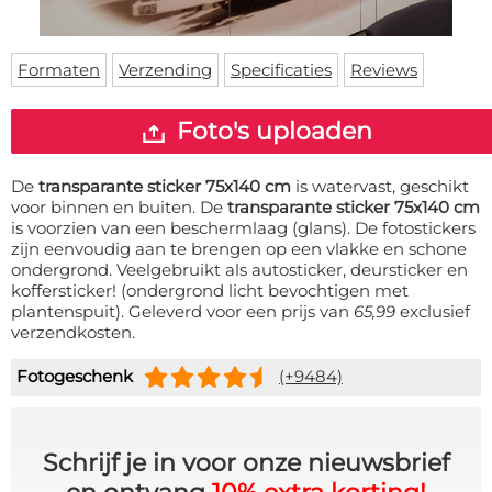
Deurmat
Over ons
Vloermat
Levertijden
Skateboard deck
Formaten
Verzending
Specificaties
Reviews
Inloggen
WhatsApp
Foto's uploaden
De
transparante sticker 75x140 cm
is watervast, geschikt
voor binnen en buiten. De
transparante sticker 75x140 cm
is voorzien van een beschermlaag (glans). De fotostickers
zijn eenvoudig aan te brengen op een vlakke en schone
ondergrond. Veelgebruikt als autosticker, deursticker en
koffersticker! (ondergrond licht bevochtigen met
plantenspuit). Geleverd voor een prijs van
65,99
exclusief
verzendkosten.
Fotogeschenk
(+9484)
Schrijf je in voor onze nieuwsbrief