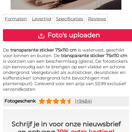
Deurmat
Over ons
Vloermat
Levertijden
Skateboard deck
Formaten
Levertijd
Specificaties
Reviews
Inloggen
WhatsApp
Foto's uploaden
De
transparante sticker 75x110 cm
is watervast, geschikt
voor binnen en buiten. De
transparante sticker 75x110 cm
is voorzien van een beschermlaag (glans). De fotostickers
zijn eenvoudig aan te brengen op een vlakke en schone
ondergrond. Veelgebruikt als autosticker, deursticker en
koffersticker! (ondergrond licht bevochtigen met
plantenspuit). Geleverd voor een prijs van
53,99
exclusief
verzendkosten.
Fotogeschenk
(+9484)
Schrijf je in voor onze nieuwsbrief