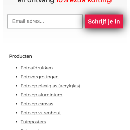
en ontvang
10% extra korting!
Email
Schrijf je in
Producten
Fotoafdrukken
Fotovergrotingen
Foto op plexiglas (acrylglas)
Foto op aluminium
Foto op canvas
Foto op vurenhout
Tuinposters