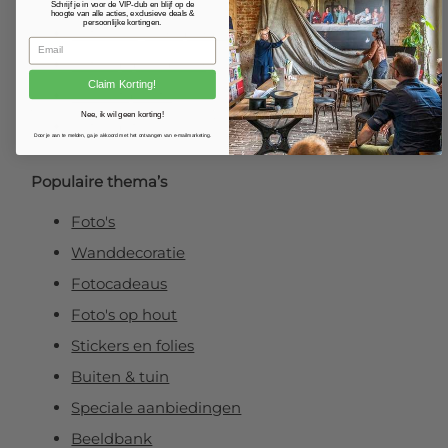
Fotoposter
Schrijf je in voor de VIP-club en blijf op de
hoogte van alle acties, exclusieve deals &
persoonlijke kortingen.
Foto verlijmd op dibond
Foto op plexibond
Claim Korting!
Fineart prints
Nee, ik wil geen korting!
Foto op forex
Door je aan te melden, ga je akkoord met het ontvangen van e-mailmarketing.
Populaire thema’s
Foto's
Wanddecoratie
Fotocadeaus
Foto's op hout
Stickers en folies
Buiten & tuin
Speciale aanbiedingen
Beeldbank