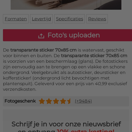
Deurmat
Over ons
Vloermat
Levertijden
Skateboard deck
Formaten
Levertijd
Specificaties
Reviews
Inloggen
WhatsApp
Foto's uploaden
De
transparante sticker 70x85 cm
is watervast, geschikt
voor binnen en buiten. De
transparante sticker 70x85 cm
is voorzien van een beschermlaag (glans). De fotostickers
zijn eenvoudig aan te brengen op een vlakke en schone
ondergrond. Veelgebruikt als autosticker, deursticker en
koffersticker! (ondergrond licht bevochtigen met
plantenspuit). Geleverd voor een prijs van
40,99
exclusief
verzendkosten.
Fotogeschenk
(+9484)
Schrijf je in voor onze nieuwsbrief