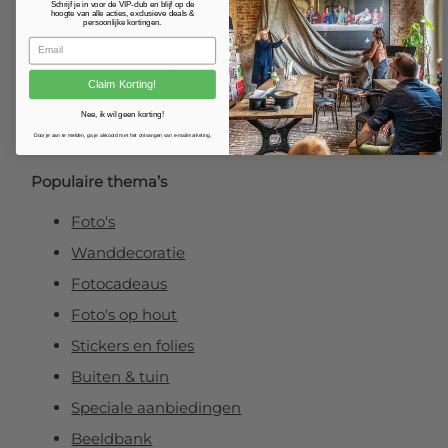
Fotoposter
Schrijf je in voor de VIP-club en blijf op de
hoogte van alle acties, exclusieve deals &
persoonlijke kortingen.
Foto verlijmd op dibond
Foto op plexibond
Claim Korting!
Fineart prints
Nee, ik wil geen korting!
Foto op forex
Door je aan te melden, ga je akkoord met het ontvangen van e-mailmarketing.
Populaire thema’s
Foto's
Wanddecoratie
Fotocadeaus
Foto's op hout
Stickers en folies
Buiten & tuin
Speciale aanbiedingen
Beeldbank