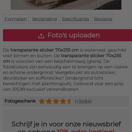
Deurmat
Over ons
Vloermat
Levertijden
Skateboard deck
Formaten
Verzending
Specificaties
Reviews
Inloggen
WhatsApp
Foto's uploaden
De
transparante sticker 70x255 cm
is watervast, geschikt
voor binnen en buiten. De
transparante sticker 70x255
cm
is voorzien van een beschermlaag (glans). De
fotostickers zijn eenvoudig aan te brengen op een vlakke
en schone ondergrond. Veelgebruikt als autosticker,
deursticker en koffersticker! (ondergrond licht
bevochtigen met plantenspuit). Geleverd voor een prijs
van
105,99
exclusief verzendkosten.
Fotogeschenk
(+9484)
Schrijf je in voor onze nieuwsbrief