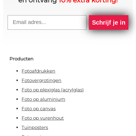
en ontvang
10% extra korting!
Email
Schrijf je in
Producten
Fotoafdrukken
Fotovergrotingen
Foto op plexiglas (acrylglas)
Foto op aluminium
Foto op canvas
Foto op vurenhout
Tuinposters