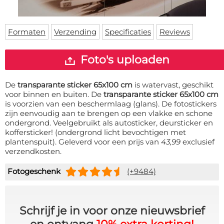
Deurmat
Over ons
Vloermat
Levertijden
Skateboard deck
Formaten
Verzending
Specificaties
Reviews
Inloggen
WhatsApp
Foto's uploaden
De
transparante sticker 65x100 cm
is watervast, geschikt
voor binnen en buiten. De
transparante sticker 65x100 cm
is voorzien van een beschermlaag (glans). De fotostickers
zijn eenvoudig aan te brengen op een vlakke en schone
ondergrond. Veelgebruikt als autosticker, deursticker en
koffersticker! (ondergrond licht bevochtigen met
plantenspuit). Geleverd voor een prijs van
43,99
exclusief
verzendkosten.
Fotogeschenk
(+9484)
Schrijf je in voor onze nieuwsbrief