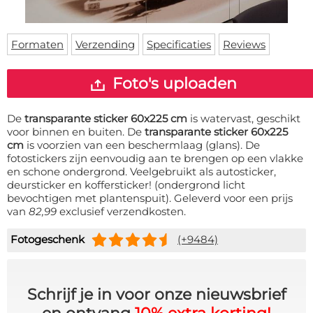
Deurmat
Over ons
Vloermat
Levertijden
Skateboard deck
Formaten
Verzending
Specificaties
Reviews
Inloggen
WhatsApp
Foto's uploaden
De
transparante sticker 60x225 cm
is watervast, geschikt
voor binnen en buiten. De
transparante sticker 60x225
cm
is voorzien van een beschermlaag (glans). De
fotostickers zijn eenvoudig aan te brengen op een vlakke
en schone ondergrond. Veelgebruikt als autosticker,
deursticker en koffersticker! (ondergrond licht
bevochtigen met plantenspuit). Geleverd voor een prijs
van
82,99
exclusief verzendkosten.
Fotogeschenk
(+9484)
Schrijf je in voor onze nieuwsbrief