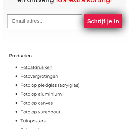
en ontvang
10% extra korting!
Email
Schrijf je in
Producten
Fotoafdrukken
Fotovergrotingen
Foto op plexiglas (acrylglas)
Foto op aluminium
Foto op canvas
Foto op vurenhout
Tuinposters