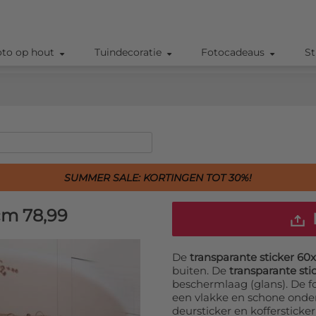
oto op hout
Tuindecoratie
Fotocadeaus
St
SUMMER SALE: KORTINGEN TOT 30%!
 cm
78,99
De
transparante sticker 60
buiten. De
transparante sti
beschermlaag (glans). De f
een vlakke en schone onder
deursticker en koffersticke