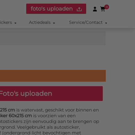
foto's uploaden
0
ickers
Actiedeals
Service/Contact
Foto's uploaden
x215 cm
is watervast, geschikt voor binnen en
cker 60x215 cm
is voorzien van een
otostickers zijn eenvoudig aan te brengen op
grond. Veelgebruikt als autosticker,
r! (ondergrond licht bevochtigen met