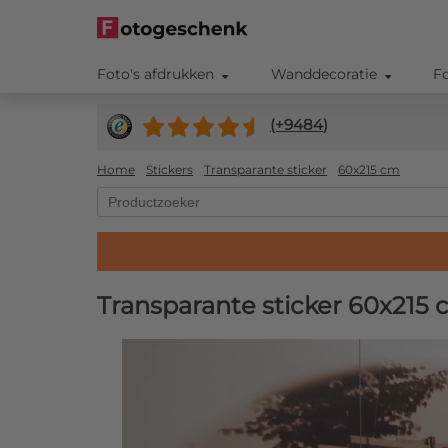
Foto's afdrukken
Wanddecoratie
F
(+
9484
)
Home
Stickers
Transparante sticker
60x215 cm
Transparante sticker 60x215