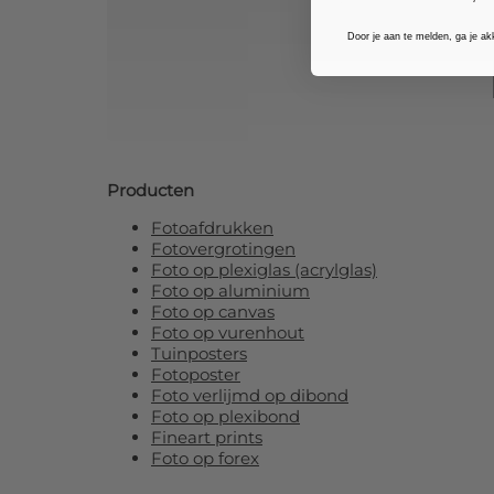
Door je aan te melden, ga je a
Producten
Fotoafdrukken
Fotovergrotingen
Foto op plexiglas (acrylglas)
Foto op aluminium
Foto op canvas
Foto op vurenhout
Tuinposters
Fotoposter
Foto verlijmd op dibond
Foto op plexibond
Fineart prints
Foto op forex