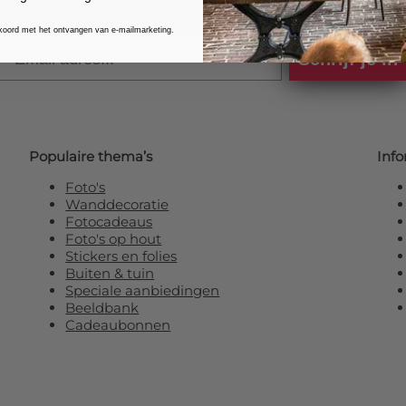
kkoord met het ontvangen van e-mailmarketing.
Email
Schrijf je in
Populaire thema’s
Info
Foto's
Wanddecoratie
Fotocadeaus
Foto's op hout
Stickers en folies
Buiten & tuin
Speciale aanbiedingen
Beeldbank
Cadeaubonnen