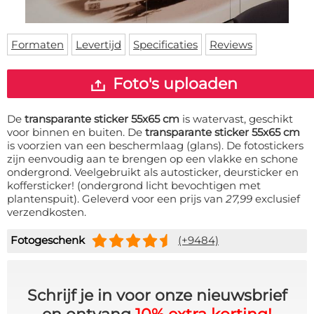
Deurmat
Over ons
Vloermat
Levertijden
Skateboard deck
Formaten
Levertijd
Specificaties
Reviews
Inloggen
WhatsApp
Foto's uploaden
De
transparante sticker 55x65 cm
is watervast, geschikt
voor binnen en buiten. De
transparante sticker 55x65 cm
is voorzien van een beschermlaag (glans). De fotostickers
zijn eenvoudig aan te brengen op een vlakke en schone
ondergrond. Veelgebruikt als autosticker, deursticker en
koffersticker! (ondergrond licht bevochtigen met
plantenspuit). Geleverd voor een prijs van
27,99
exclusief
verzendkosten.
Fotogeschenk
(+9484)
Schrijf je in voor onze nieuwsbrief