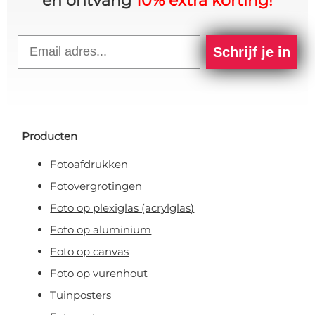
en ontvang
10% extra korting!
Email
Schrijf je in
Producten
Fotoafdrukken
Fotovergrotingen
Foto op plexiglas (acrylglas)
Foto op aluminium
Foto op canvas
Foto op vurenhout
Tuinposters