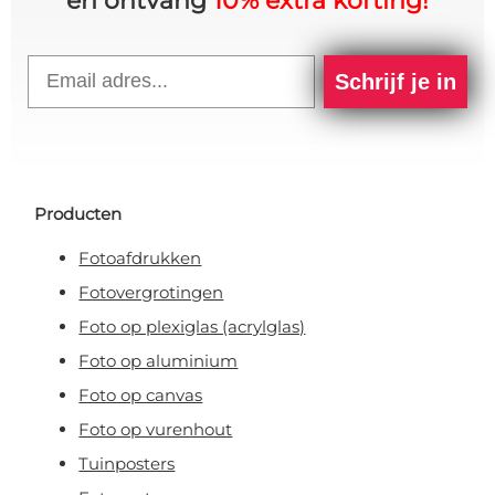
en ontvang
10% extra korting!
Email
Schrijf je in
Producten
Fotoafdrukken
Fotovergrotingen
Foto op plexiglas (acrylglas)
Foto op aluminium
Foto op canvas
Foto op vurenhout
Tuinposters