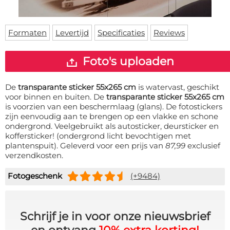
Deurmat
Over ons
Vloermat
Levertijden
Skateboard deck
Formaten
Levertijd
Specificaties
Reviews
Inloggen
WhatsApp
Foto's uploaden
De
transparante sticker 55x265 cm
is watervast, geschikt
voor binnen en buiten. De
transparante sticker 55x265 cm
is voorzien van een beschermlaag (glans). De fotostickers
zijn eenvoudig aan te brengen op een vlakke en schone
ondergrond. Veelgebruikt als autosticker, deursticker en
koffersticker! (ondergrond licht bevochtigen met
plantenspuit). Geleverd voor een prijs van
87,99
exclusief
verzendkosten.
Fotogeschenk
(+9484)
Schrijf je in voor onze nieuwsbrief