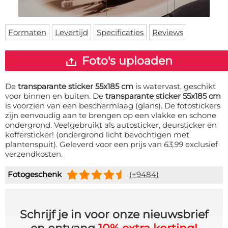
Deurmat
Over ons
Vloermat
Levertijden
Skateboard deck
Formaten
Levertijd
Specificaties
Reviews
Inloggen
WhatsApp
Foto's uploaden
De
transparante sticker 55x185 cm
is watervast, geschikt
voor binnen en buiten. De
transparante sticker 55x185 cm
is voorzien van een beschermlaag (glans). De fotostickers
zijn eenvoudig aan te brengen op een vlakke en schone
ondergrond. Veelgebruikt als autosticker, deursticker en
koffersticker! (ondergrond licht bevochtigen met
plantenspuit). Geleverd voor een prijs van
63,99
exclusief
verzendkosten.
Fotogeschenk
(+9484)
Schrijf je in voor onze nieuwsbrief