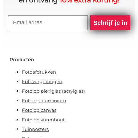
en ontvang
10% extra korting!
Email
Schrijf je in
Producten
Fotoafdrukken
Fotovergrotingen
Foto op plexiglas (acrylglas)
Foto op aluminium
Foto op canvas
Foto op vurenhout
Tuinposters