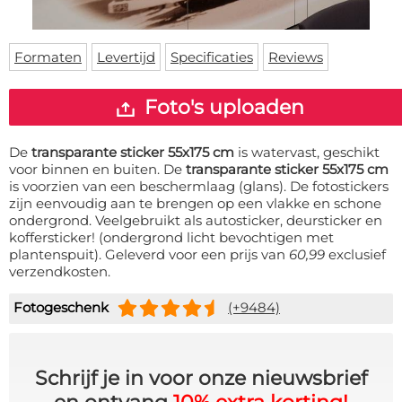
Deurmat
Over ons
Vloermat
Levertijden
Skateboard deck
Formaten
Levertijd
Specificaties
Reviews
Inloggen
WhatsApp
Foto's uploaden
De
transparante sticker 55x175 cm
is watervast, geschikt
voor binnen en buiten. De
transparante sticker 55x175 cm
is voorzien van een beschermlaag (glans). De fotostickers
zijn eenvoudig aan te brengen op een vlakke en schone
ondergrond. Veelgebruikt als autosticker, deursticker en
koffersticker! (ondergrond licht bevochtigen met
plantenspuit). Geleverd voor een prijs van
60,99
exclusief
verzendkosten.
Fotogeschenk
(+9484)
Schrijf je in voor onze nieuwsbrief