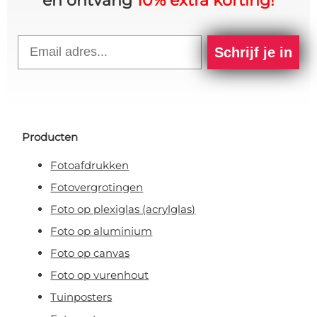
en ontvang
10% extra korting!
Email
Schrijf je in
Producten
Fotoafdrukken
Fotovergrotingen
Foto op plexiglas (acrylglas)
Foto op aluminium
Foto op canvas
Foto op vurenhout
Tuinposters