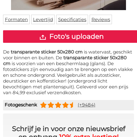
Deurmat
Over ons
Vloermat
Levertijden
Skateboard deck
Formaten
Levertijd
Specificaties
Reviews
Inloggen
WhatsApp
Foto's uploaden
De
transparante sticker 50x280 cm
is watervast, geschikt
voor binnen en buiten. De
transparante sticker 50x280
cm
is voorzien van een beschermlaag (glans). De
fotostickers zijn eenvoudig aan te brengen op een vlakke
en schone ondergrond. Veelgebruikt als autosticker,
deursticker en koffersticker! (ondergrond licht
bevochtigen met plantenspuit). Geleverd voor een prijs
van
84,99
exclusief verzendkosten.
Fotogeschenk
(+9484)
Schrijf je in voor onze nieuwsbrief