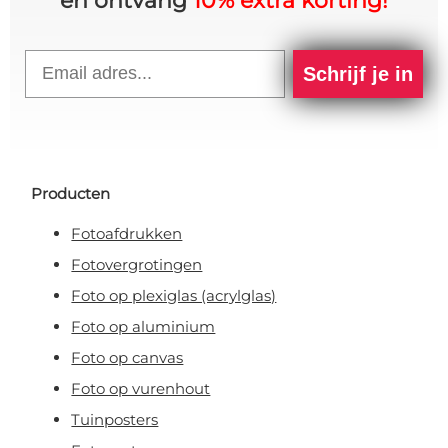
en ontvang
10% extra korting!
Email
Schrijf je in
Producten
Fotoafdrukken
Fotovergrotingen
Foto op plexiglas (acrylglas)
Foto op aluminium
Foto op canvas
Foto op vurenhout
Tuinposters