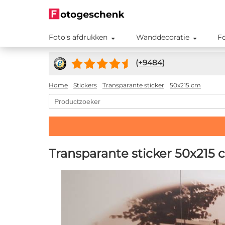
Foto's afdrukken
Wanddecoratie
F
(+
9484
)
Home
Stickers
Transparante sticker
50x215 cm
Transparante sticker 50x215 