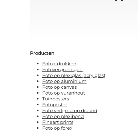
Producten
Fotoafdrukken
Fotovergrotingen
Foto op plexiglas (acrylglas)
Foto op aluminium
Foto op canvas
Foto op vurenhout
Tuinposters
Fotoposter
Foto verlijmd op dibond
Foto op plexibond
Fineart prints
Foto op forex