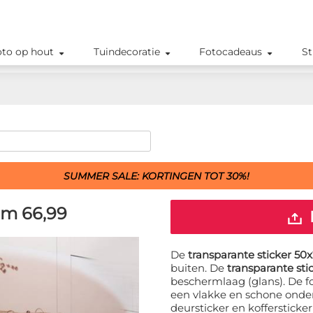
oto op hout
Tuindecoratie
Fotocadeaus
St
SUMMER SALE: KORTINGEN TOT 30%!
cm
66,99
De
transparante sticker 50
buiten. De
transparante sti
beschermlaag (glans). De f
een vlakke en schone onder
deursticker en koffersticke