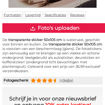
Deurmat
Over ons
Vloermat
Levertijden
Skateboard deck
Formaten
Levertijd
Specificaties
Reviews
Inloggen
WhatsApp
Foto's uploaden
De
transparante sticker 50x105 cm
is watervast, geschikt
voor binnen en buiten. De
transparante sticker 50x105 cm
is voorzien van een beschermlaag (glans). De fotostickers
zijn eenvoudig aan te brengen op een vlakke en schone
ondergrond. Veelgebruikt als autosticker, deursticker en
koffersticker! (ondergrond licht bevochtigen met
plantenspuit). Geleverd voor een prijs van
36,99
exclusief
verzendkosten.
Fotogeschenk
(+9484)
Schrijf je in voor onze nieuwsbrief