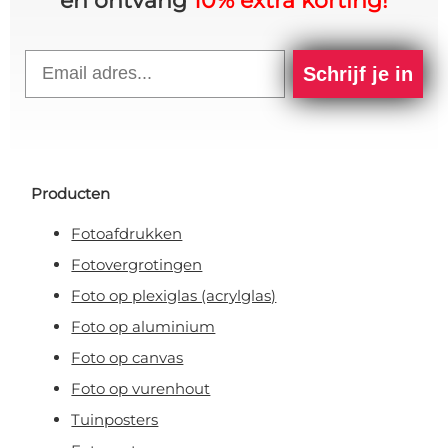
en ontvang
10% extra korting!
Email
Schrijf je in
Producten
Fotoafdrukken
Fotovergrotingen
Foto op plexiglas (acrylglas)
Foto op aluminium
Foto op canvas
Foto op vurenhout
Tuinposters