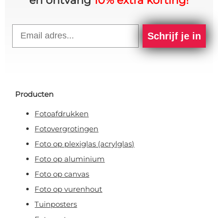
en ontvang
10% extra korting!
Email
Schrijf je in
Producten
Fotoafdrukken
Fotovergrotingen
Foto op plexiglas (acrylglas)
Foto op aluminium
Foto op canvas
Foto op vurenhout
Tuinposters