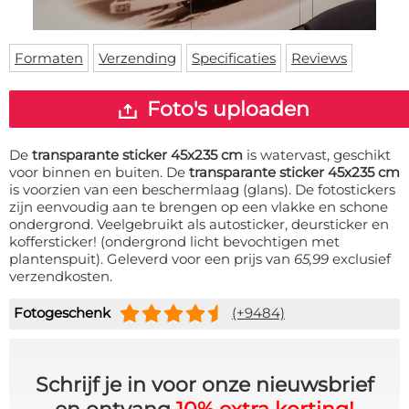
Deurmat
Over ons
Vloermat
Levertijden
Skateboard deck
Formaten
Verzending
Specificaties
Reviews
Inloggen
WhatsApp
Foto's uploaden
De
transparante sticker 45x235 cm
is watervast, geschikt
voor binnen en buiten. De
transparante sticker 45x235 cm
is voorzien van een beschermlaag (glans). De fotostickers
zijn eenvoudig aan te brengen op een vlakke en schone
ondergrond. Veelgebruikt als autosticker, deursticker en
koffersticker! (ondergrond licht bevochtigen met
plantenspuit). Geleverd voor een prijs van
65,99
exclusief
verzendkosten.
Fotogeschenk
(+9484)
Schrijf je in voor onze nieuwsbrief