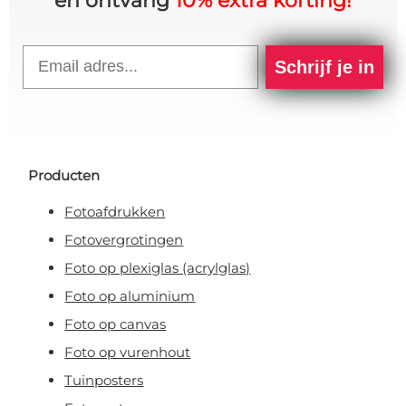
en ontvang
10% extra korting!
Email
Schrijf je in
Producten
Fotoafdrukken
Fotovergrotingen
Foto op plexiglas (acrylglas)
Foto op aluminium
Foto op canvas
Foto op vurenhout
Tuinposters