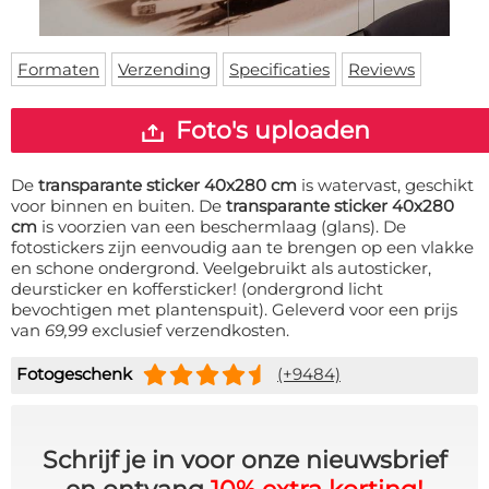
Deurmat
Over ons
Vloermat
Levertijden
Skateboard deck
Formaten
Verzending
Specificaties
Reviews
Inloggen
WhatsApp
Foto's uploaden
De
transparante sticker 40x280 cm
is watervast, geschikt
voor binnen en buiten. De
transparante sticker 40x280
cm
is voorzien van een beschermlaag (glans). De
fotostickers zijn eenvoudig aan te brengen op een vlakke
en schone ondergrond. Veelgebruikt als autosticker,
deursticker en koffersticker! (ondergrond licht
bevochtigen met plantenspuit). Geleverd voor een prijs
van
69,99
exclusief verzendkosten.
Fotogeschenk
(+9484)
Schrijf je in voor onze nieuwsbrief