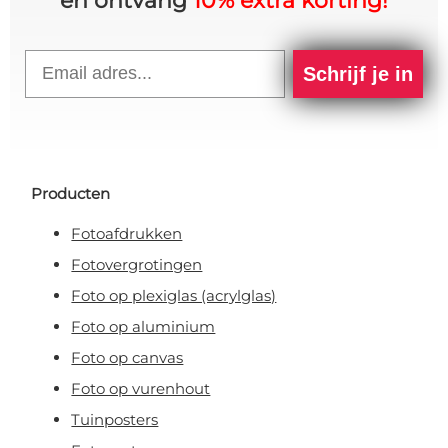
en ontvang
10% extra korting!
Email
Schrijf je in
Producten
Fotoafdrukken
Fotovergrotingen
Foto op plexiglas (acrylglas)
Foto op aluminium
Foto op canvas
Foto op vurenhout
Tuinposters