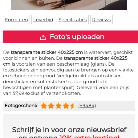
Deurmat
Over ons
Vloermat
Levertijden
Skateboard deck
Formaten
Levertijd
Specificaties
Reviews
Inloggen
WhatsApp
Foto's uploaden
De
transparante sticker 40x225 cm
is watervast, geschikt
voor binnen en buiten. De
transparante sticker 40x225
cm
is voorzien van een beschermlaag (glans). De
fotostickers zijn eenvoudig aan te brengen op een vlakke
en schone ondergrond. Veelgebruikt als autosticker,
deursticker en koffersticker! (ondergrond licht
bevochtigen met plantenspuit). Geleverd voor een prijs
van
57,99
exclusief verzendkosten.
Fotogeschenk
(+9484)
Schrijf je in voor onze nieuwsbrief