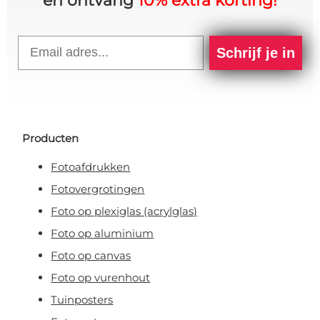
en ontvang
10% extra korting!
Email
Schrijf je in
Producten
Fotoafdrukken
Fotovergrotingen
Foto op plexiglas (acrylglas)
Foto op aluminium
Foto op canvas
Foto op vurenhout
Tuinposters