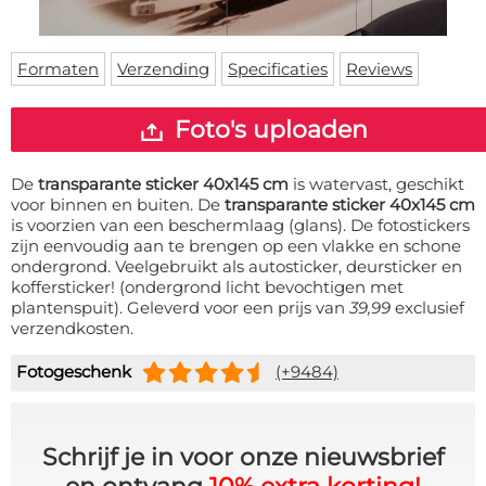
Deurmat
Over ons
Vloermat
Levertijden
Skateboard deck
Formaten
Verzending
Specificaties
Reviews
Inloggen
WhatsApp
Foto's uploaden
De
transparante sticker 40x145 cm
is watervast, geschikt
voor binnen en buiten. De
transparante sticker 40x145 cm
is voorzien van een beschermlaag (glans). De fotostickers
zijn eenvoudig aan te brengen op een vlakke en schone
ondergrond. Veelgebruikt als autosticker, deursticker en
koffersticker! (ondergrond licht bevochtigen met
plantenspuit). Geleverd voor een prijs van
39,99
exclusief
verzendkosten.
Fotogeschenk
(+9484)
Schrijf je in voor onze nieuwsbrief