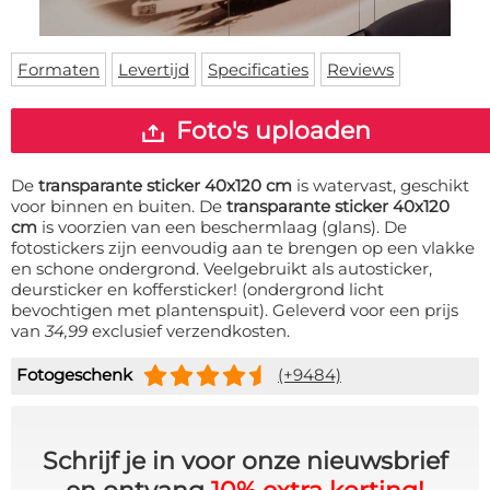
Deurmat
Over ons
Vloermat
Levertijden
Skateboard deck
Formaten
Levertijd
Specificaties
Reviews
Inloggen
WhatsApp
Foto's uploaden
De
transparante sticker 40x120 cm
is watervast, geschikt
voor binnen en buiten. De
transparante sticker 40x120
cm
is voorzien van een beschermlaag (glans). De
fotostickers zijn eenvoudig aan te brengen op een vlakke
en schone ondergrond. Veelgebruikt als autosticker,
deursticker en koffersticker! (ondergrond licht
bevochtigen met plantenspuit). Geleverd voor een prijs
van
34,99
exclusief verzendkosten.
Fotogeschenk
(+9484)
Schrijf je in voor onze nieuwsbrief