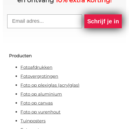
en ontvang
10% extra korting!
Email
Schrijf je in
Producten
Fotoafdrukken
Fotovergrotingen
Foto op plexiglas (acrylglas)
Foto op aluminium
Foto op canvas
Foto op vurenhout
Tuinposters