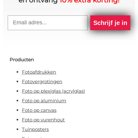
en ontvang
10% extra korting!
Email
Schrijf je in
Producten
Fotoafdrukken
Fotovergrotingen
Foto op plexiglas (acrylglas)
Foto op aluminium
Foto op canvas
Foto op vurenhout
Tuinposters