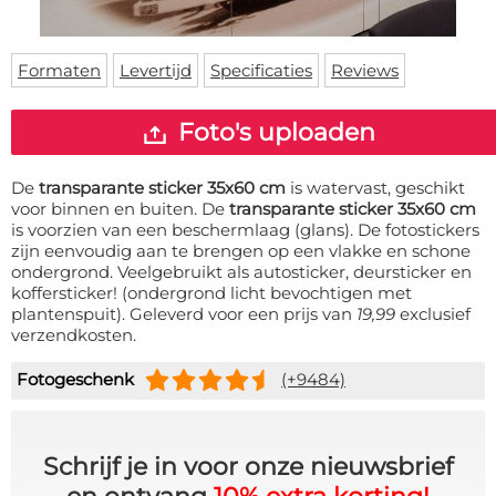
Deurmat
Over ons
Vloermat
Levertijden
Skateboard deck
Formaten
Levertijd
Specificaties
Reviews
Inloggen
WhatsApp
Foto's uploaden
De
transparante sticker 35x60 cm
is watervast, geschikt
voor binnen en buiten. De
transparante sticker 35x60 cm
is voorzien van een beschermlaag (glans). De fotostickers
zijn eenvoudig aan te brengen op een vlakke en schone
ondergrond. Veelgebruikt als autosticker, deursticker en
koffersticker! (ondergrond licht bevochtigen met
plantenspuit). Geleverd voor een prijs van
19,99
exclusief
verzendkosten.
Fotogeschenk
(+9484)
Schrijf je in voor onze nieuwsbrief