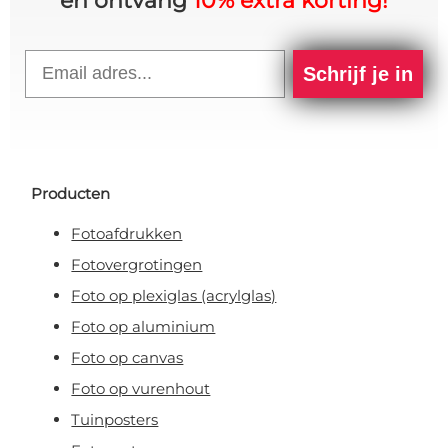
en ontvang
10% extra korting!
Email
Schrijf je in
Producten
Fotoafdrukken
Fotovergrotingen
Foto op plexiglas (acrylglas)
Foto op aluminium
Foto op canvas
Foto op vurenhout
Tuinposters