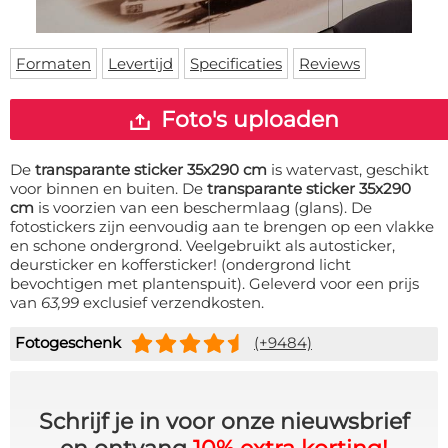
Deurmat
Over ons
Vloermat
Levertijden
Skateboard deck
Formaten
Levertijd
Specificaties
Reviews
Inloggen
WhatsApp
Foto's uploaden
De
transparante sticker 35x290 cm
is watervast, geschikt
voor binnen en buiten. De
transparante sticker 35x290
cm
is voorzien van een beschermlaag (glans). De
fotostickers zijn eenvoudig aan te brengen op een vlakke
en schone ondergrond. Veelgebruikt als autosticker,
deursticker en koffersticker! (ondergrond licht
bevochtigen met plantenspuit). Geleverd voor een prijs
van
63,99
exclusief verzendkosten.
Fotogeschenk
(+9484)
Schrijf je in voor onze nieuwsbrief