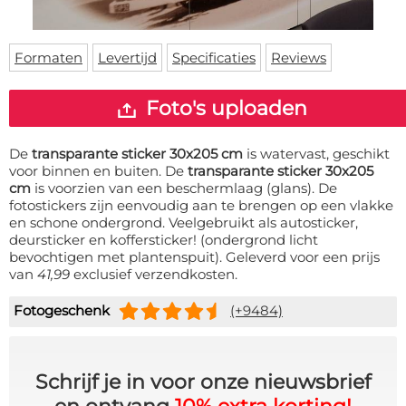
Deurmat
Over ons
Vloermat
Levertijden
Skateboard deck
Formaten
Levertijd
Specificaties
Reviews
Inloggen
WhatsApp
Foto's uploaden
De
transparante sticker 30x205 cm
is watervast, geschikt
voor binnen en buiten. De
transparante sticker 30x205
cm
is voorzien van een beschermlaag (glans). De
fotostickers zijn eenvoudig aan te brengen op een vlakke
en schone ondergrond. Veelgebruikt als autosticker,
deursticker en koffersticker! (ondergrond licht
bevochtigen met plantenspuit). Geleverd voor een prijs
van
41,99
exclusief verzendkosten.
Fotogeschenk
(+9484)
Schrijf je in voor onze nieuwsbrief