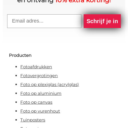
en ontvang
10% extra korting!
Email
Schrijf je in
Producten
Fotoafdrukken
Fotovergrotingen
Foto op plexiglas (acrylglas)
Foto op aluminium
Foto op canvas
Foto op vurenhout
Tuinposters