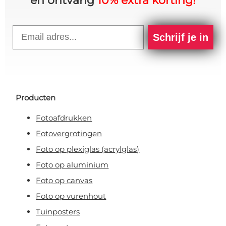
en ontvang
10% extra korting!
Email
Schrijf je in
Producten
Fotoafdrukken
Fotovergrotingen
Foto op plexiglas (acrylglas)
Foto op aluminium
Foto op canvas
Foto op vurenhout
Tuinposters