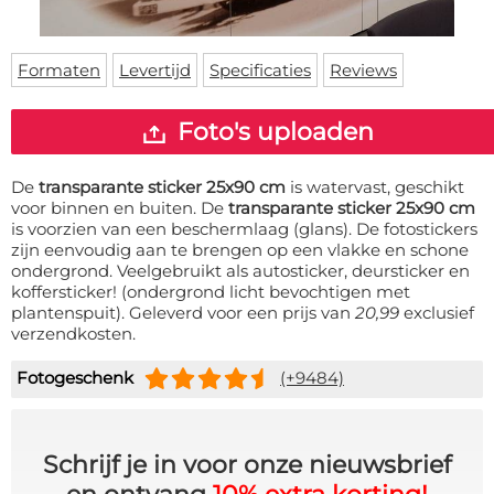
Deurmat
Over ons
Vloermat
Levertijden
Skateboard deck
Formaten
Levertijd
Specificaties
Reviews
Inloggen
WhatsApp
Foto's uploaden
De
transparante sticker 25x90 cm
is watervast, geschikt
voor binnen en buiten. De
transparante sticker 25x90 cm
is voorzien van een beschermlaag (glans). De fotostickers
zijn eenvoudig aan te brengen op een vlakke en schone
ondergrond. Veelgebruikt als autosticker, deursticker en
koffersticker! (ondergrond licht bevochtigen met
plantenspuit). Geleverd voor een prijs van
20,99
exclusief
verzendkosten.
Fotogeschenk
(+9484)
Schrijf je in voor onze nieuwsbrief