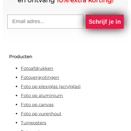
en ontvang
10% extra korting!
Email
Schrijf je in
Producten
Fotoafdrukken
Fotovergrotingen
Foto op plexiglas (acrylglas)
Foto op aluminium
Foto op canvas
Foto op vurenhout
Tuinposters