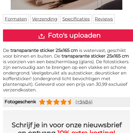
Deurmat
Over ons
Vloermat
Levertijden
Skateboard deck
Formaten
Verzending
Specificaties
Reviews
Inloggen
WhatsApp
Foto's uploaden
De
transparante sticker 25x165 cm
is watervast, geschikt
voor binnen en buiten. De
transparante sticker 25x165 cm
is voorzien van een beschermlaag (glans). De fotostickers
zijn eenvoudig aan te brengen op een vlakke en schone
ondergrond. Veelgebruikt als autosticker, deursticker en
koffersticker! (ondergrond licht bevochtigen met
plantenspuit). Geleverd voor een prijs van
30,99
exclusief
verzendkosten.
Fotogeschenk
(+9484)
Schrijf je in voor onze nieuwsbrief