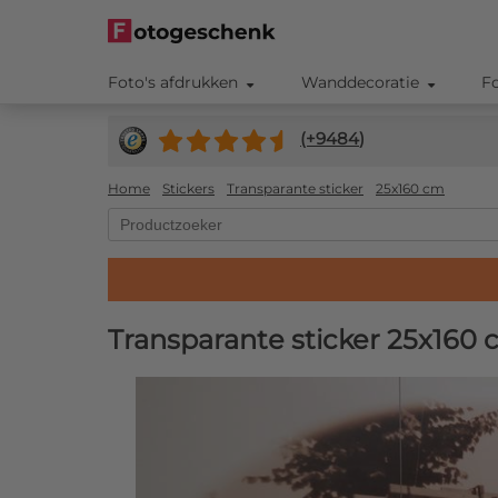
Foto's afdrukken
Wanddecoratie
F
(+
9484
)
Home
Stickers
Transparante sticker
25x160 cm
Transparante sticker 25x160