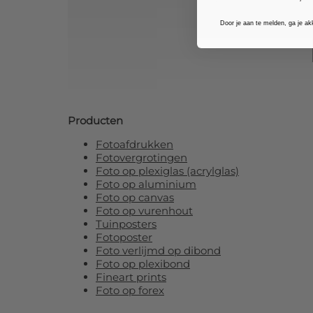
Door je aan te melden, ga je a
Producten
Fotoafdrukken
Fotovergrotingen
Foto op plexiglas (acrylglas)
Foto op aluminium
Foto op canvas
Foto op vurenhout
Tuinposters
Fotoposter
Foto verlijmd op dibond
Foto op plexibond
Fineart prints
Foto op forex