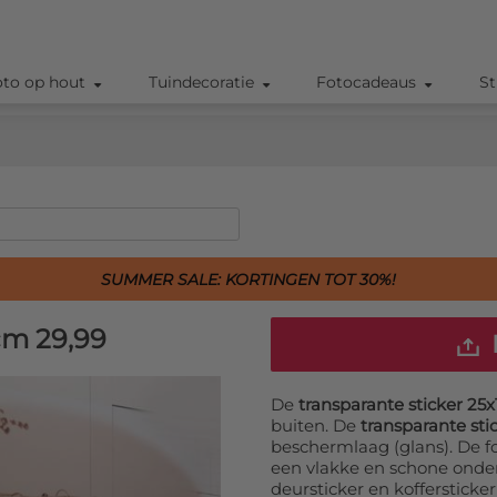
oto op hout
Tuindecoratie
Fotocadeaus
St
SUMMER SALE: KORTINGEN TOT 30%!
 cm
29,99
De
transparante sticker 25
buiten. De
transparante sti
beschermlaag (glans). De f
een vlakke en schone onder
deursticker en koffersticke