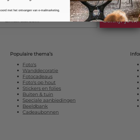
kkoord met het ontvangen van e-mailmarketing.
Email
Schrijf je in
Populaire thema’s
Info
Foto's
Wanddecoratie
Fotocadeaus
Foto's op hout
Stickers en folies
Buiten & tuin
Speciale aanbiedingen
Beeldbank
Cadeaubonnen