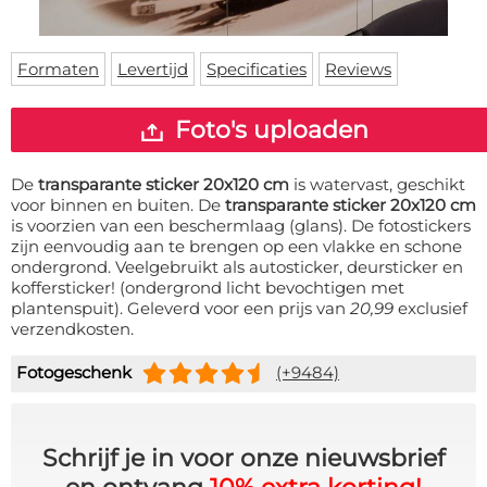
Deurmat
Over ons
Vloermat
Levertijden
Skateboard deck
Formaten
Levertijd
Specificaties
Reviews
Inloggen
WhatsApp
Foto's uploaden
De
transparante sticker 20x120 cm
is watervast, geschikt
voor binnen en buiten. De
transparante sticker 20x120 cm
is voorzien van een beschermlaag (glans). De fotostickers
zijn eenvoudig aan te brengen op een vlakke en schone
ondergrond. Veelgebruikt als autosticker, deursticker en
koffersticker! (ondergrond licht bevochtigen met
plantenspuit). Geleverd voor een prijs van
20,99
exclusief
verzendkosten.
Fotogeschenk
(+9484)
Schrijf je in voor onze nieuwsbrief