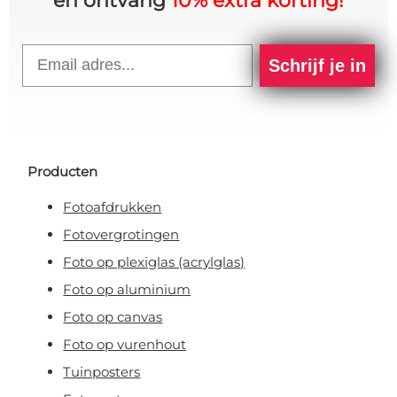
en ontvang
10% extra korting!
Email
Schrijf je in
Producten
Fotoafdrukken
Fotovergrotingen
Foto op plexiglas (acrylglas)
Foto op aluminium
Foto op canvas
Foto op vurenhout
Tuinposters