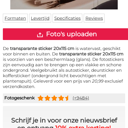
Deurmat
Over ons
Vloermat
Levertijden
Skateboard deck
Formaten
Levertijd
Specificaties
Reviews
Inloggen
WhatsApp
Foto's uploaden
De
transparante sticker 20x115 cm
is watervast, geschikt
voor binnen en buiten. De
transparante sticker 20x115 cm
is voorzien van een beschermlaag (glans). De fotostickers
zijn eenvoudig aan te brengen op een vlakke en schone
ondergrond. Veelgebruikt als autosticker, deursticker en
koffersticker! (ondergrond licht bevochtigen met
plantenspuit). Geleverd voor een prijs van
20,99
exclusief
verzendkosten.
Fotogeschenk
(+9484)
Schrijf je in voor onze nieuwsbrief