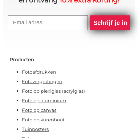
en ontvang
10% extra korting!
Email
Schrijf je in
Producten
Fotoafdrukken
Fotovergrotingen
Foto op plexiglas (acrylglas)
Foto op aluminium
Foto op canvas
Foto op vurenhout
Tuinposters