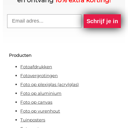
en ontvang
10% extra korting!
Email
Schrijf je in
Producten
Fotoafdrukken
Fotovergrotingen
Foto op plexiglas (acrylglas)
Foto op aluminium
Foto op canvas
Foto op vurenhout
Tuinposters