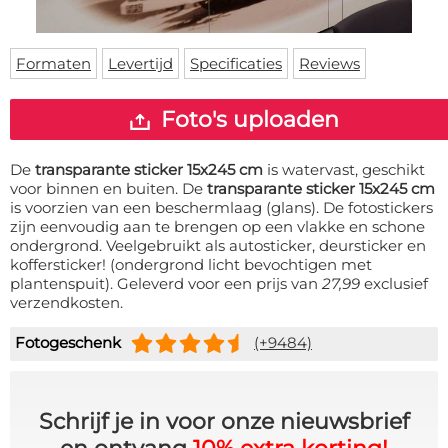
Deurmat
Over ons
Vloermat
Levertijden
Skateboard deck
Formaten
Levertijd
Specificaties
Reviews
Inloggen
WhatsApp
Foto's uploaden
De
transparante sticker 15x245 cm
is watervast, geschikt
voor binnen en buiten. De
transparante sticker 15x245 cm
is voorzien van een beschermlaag (glans). De fotostickers
zijn eenvoudig aan te brengen op een vlakke en schone
ondergrond. Veelgebruikt als autosticker, deursticker en
koffersticker! (ondergrond licht bevochtigen met
plantenspuit). Geleverd voor een prijs van
27,99
exclusief
verzendkosten.
Fotogeschenk
(+9484)
Schrijf je in voor onze nieuwsbrief