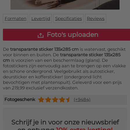
Deurmat
Over ons
Vloermat
Levertijden
Skateboard deck
Formaten
Levertijd
Specificaties
Reviews
Inloggen
WhatsApp
Foto's uploaden
De
transparante sticker 135x285 cm
is watervast, geschikt
voor binnen en buiten. De
transparante sticker 135x285
cm
is voorzien van een beschermlaag (glans). De
fotostickers zijn eenvoudig aan te brengen op een vlakke
en schone ondergrond. Veelgebruikt als autosticker,
deursticker en koffersticker! (ondergrond licht
bevochtigen met plantenspuit). Geleverd voor een prijs
van
219,99
exclusief verzendkosten.
Fotogeschenk
(+9484)
Schrijf je in voor onze nieuwsbrief