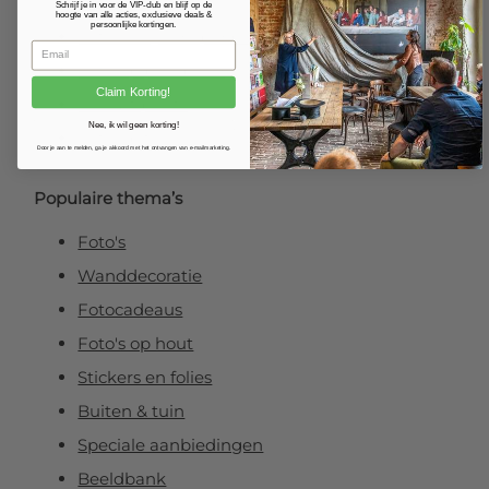
Fotoposter
Schrijf je in voor de VIP-club en blijf op de
hoogte van alle acties, exclusieve deals &
persoonlijke kortingen.
Foto verlijmd op dibond
Foto op plexibond
Claim Korting!
Fineart prints
Nee, ik wil geen korting!
Foto op forex
Door je aan te melden, ga je akkoord met het ontvangen van e-mailmarketing.
Populaire thema’s
Foto's
Wanddecoratie
Fotocadeaus
Foto's op hout
Stickers en folies
Buiten & tuin
Speciale aanbiedingen
Beeldbank