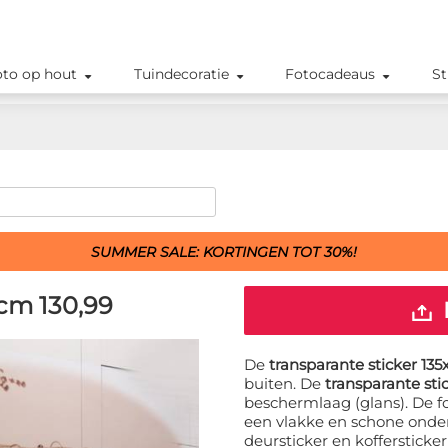
oto op hout
Tuindecoratie
Fotocadeaus
St
SUMMER SALE: KORTINGEN TOT 30%!
 cm
130,99
De
transparante sticker 135
buiten. De
transparante sti
beschermlaag (glans). De f
een vlakke en schone onder
deursticker en koffersticke