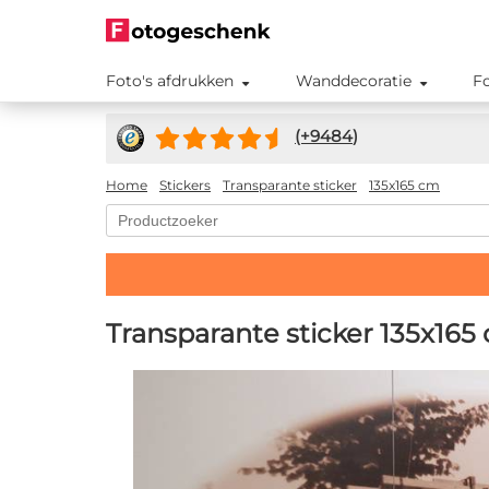
Foto's afdrukken
Wanddecoratie
F
(+
9484
)
Home
Stickers
Transparante sticker
135x165 cm
Transparante sticker 135x165