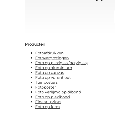
Producten
Fotoafdrukken
Fotovergrotingen
Foto op plexiglas (acrylglas)
Foto op aluminium
Foto op canvas
Foto op vurenhout
Tuinposters
Fotoposter
Foto verlijmd op dibond
Foto op plexibond
Fineart prints
Foto op forex