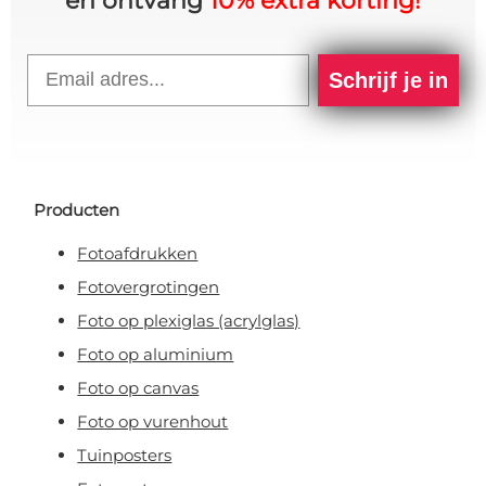
en ontvang
10% extra korting!
Email
Schrijf je in
Producten
Fotoafdrukken
Fotovergrotingen
Foto op plexiglas (acrylglas)
Foto op aluminium
Foto op canvas
Foto op vurenhout
Tuinposters