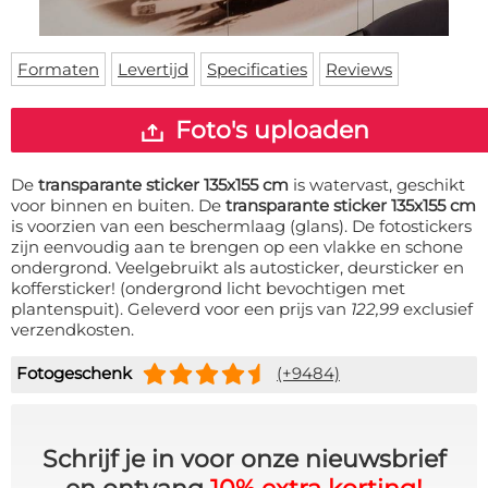
Deurmat
Over ons
Vloermat
Levertijden
Skateboard deck
Formaten
Levertijd
Specificaties
Reviews
Inloggen
WhatsApp
Foto's uploaden
De
transparante sticker 135x155 cm
is watervast, geschikt
voor binnen en buiten. De
transparante sticker 135x155 cm
is voorzien van een beschermlaag (glans). De fotostickers
zijn eenvoudig aan te brengen op een vlakke en schone
ondergrond. Veelgebruikt als autosticker, deursticker en
koffersticker! (ondergrond licht bevochtigen met
plantenspuit). Geleverd voor een prijs van
122,99
exclusief
verzendkosten.
Fotogeschenk
(+9484)
Schrijf je in voor onze nieuwsbrief