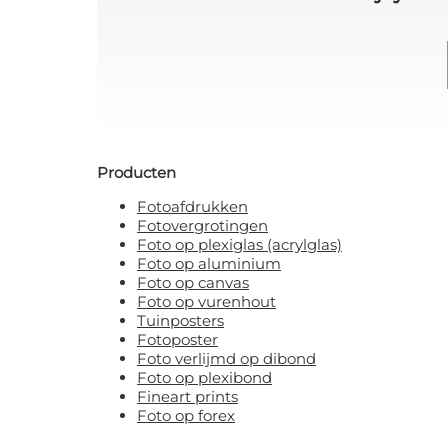
Producten
Fotoafdrukken
Fotovergrotingen
Foto op plexiglas (acrylglas)
Foto op aluminium
Foto op canvas
Foto op vurenhout
Tuinposters
Fotoposter
Foto verlijmd op dibond
Foto op plexibond
Fineart prints
Foto op forex