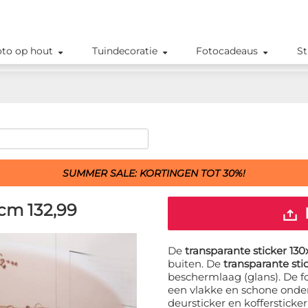
oto op hout
Tuindecoratie
Fotocadeaus
St
SUMMER SALE: KORTINGEN TOT 30%!
 cm
132,99
De
transparante sticker 13
buiten. De
transparante sti
beschermlaag (glans). De f
een vlakke en schone onder
deursticker en koffersticke