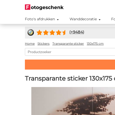
Foto's afdrukken
Wanddecoratie
F
(+
9484
)
Home
Stickers
Transparante sticker
130x175 cm
Transparante sticker 130x175