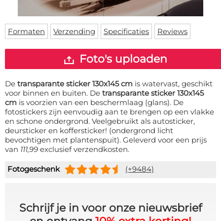
Deurmat
Over ons
Vloermat
Levertijden
Skateboard deck
Formaten
Verzending
Specificaties
Reviews
Inloggen
WhatsApp
Foto's uploaden
De
transparante sticker 130x145 cm
is watervast, geschikt
voor binnen en buiten. De
transparante sticker 130x145
cm
is voorzien van een beschermlaag (glans). De
fotostickers zijn eenvoudig aan te brengen op een vlakke
en schone ondergrond. Veelgebruikt als autosticker,
deursticker en koffersticker! (ondergrond licht
bevochtigen met plantenspuit). Geleverd voor een prijs
van
111,99
exclusief verzendkosten.
Fotogeschenk
(+9484)
Schrijf je in voor onze nieuwsbrief