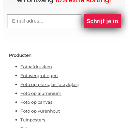
en ontvang
10% extra korting!
Email
Schrijf je in
Producten
Fotoafdrukken
Fotovergrotingen
Foto op plexiglas (acrylglas)
Foto op aluminium
Foto op canvas
Foto op vurenhout
Tuinposters