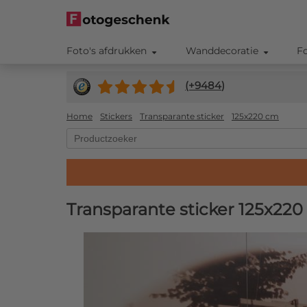
Foto's afdrukken
Wanddecoratie
F
(+
9484
)
Home
Stickers
Transparante sticker
125x220 cm
Transparante sticker 125x22