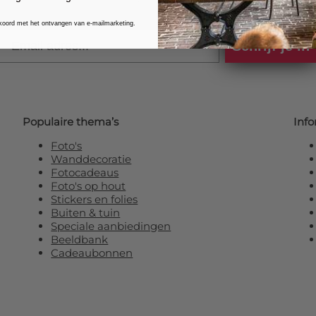
kkoord met het ontvangen van e-mailmarketing.
Email
Schrijf je in
Populaire thema’s
Info
Foto's
Wanddecoratie
Fotocadeaus
Foto's op hout
Stickers en folies
Buiten & tuin
Speciale aanbiedingen
Beeldbank
Cadeaubonnen