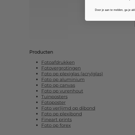
Door je aan te melden, ga je a
Producten
Fotoafdrukken
Fotovergrotingen
Foto op plexiglas (acrylglas)
Foto op aluminium
Foto op canvas
Foto op vurenhout
Tuinposters
Fotoposter
Foto verlijmd op dibond
Foto op plexibond
Fineart prints
Foto op forex