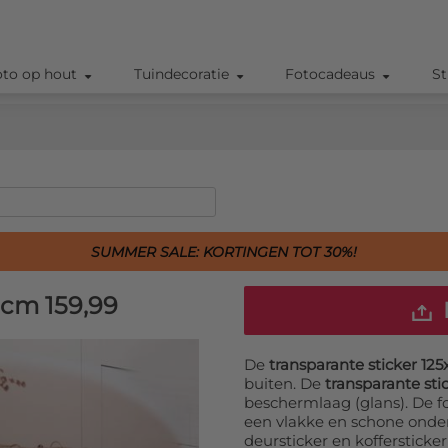
oto op hout
Tuindecoratie
Fotocadeaus
St
SUMMER SALE: KORTINGEN TOT 30%!
0 cm
159,99
De
transparante sticker 12
buiten. De
transparante sti
beschermlaag (glans). De f
een vlakke en schone onder
deursticker en koffersticke