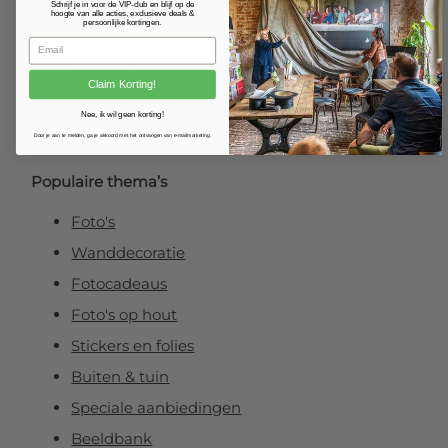
Fotoposter
Schrijf je in voor de VIP-club en blijf op de
hoogte van alle acties, exclusieve deals &
persoonlijke kortingen.
Foto verlijmd op dibond
Foto op plexibond
Claim Korting!
Fineart prints
Nee, ik wil geen korting!
Foto op forex
Door je aan te melden, ga je akkoord met het ontvangen van e-mailmarketing.
Populaire thema’s
Foto's
Wanddecoratie
Fotocadeaus
Foto's op hout
Stickers en folies
Buiten & tuin
Speciale aanbiedingen
Beeldbank