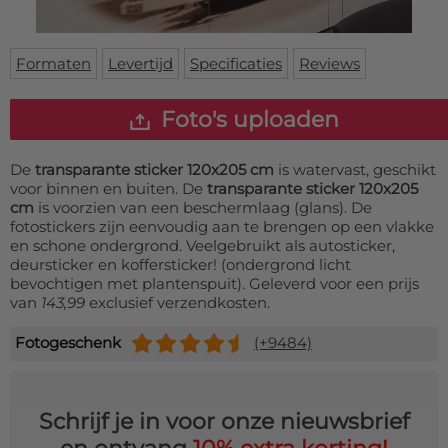
Deurmat
Over ons
Vloermat
Levertijden
Skateboard deck
Formaten
Levertijd
Specificaties
Reviews
Inloggen
WhatsApp
Foto's uploaden
De
transparante sticker 120x205 cm
is watervast, geschikt
voor binnen en buiten. De
transparante sticker 120x205
cm
is voorzien van een beschermlaag (glans). De
fotostickers zijn eenvoudig aan te brengen op een vlakke
en schone ondergrond. Veelgebruikt als autosticker,
deursticker en koffersticker! (ondergrond licht
bevochtigen met plantenspuit). Geleverd voor een prijs
van
143,99
exclusief verzendkosten.
Fotogeschenk
(+9484)
Schrijf je in voor onze nieuwsbrief