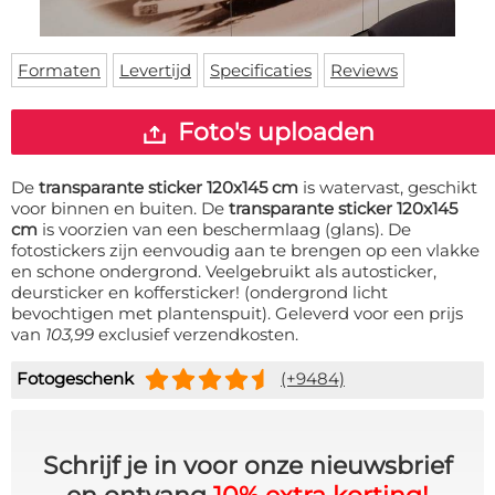
Deurmat
Over ons
Vloermat
Levertijden
Skateboard deck
Formaten
Levertijd
Specificaties
Reviews
Inloggen
WhatsApp
Foto's uploaden
De
transparante sticker 120x145 cm
is watervast, geschikt
voor binnen en buiten. De
transparante sticker 120x145
cm
is voorzien van een beschermlaag (glans). De
fotostickers zijn eenvoudig aan te brengen op een vlakke
en schone ondergrond. Veelgebruikt als autosticker,
deursticker en koffersticker! (ondergrond licht
bevochtigen met plantenspuit). Geleverd voor een prijs
van
103,99
exclusief verzendkosten.
Fotogeschenk
(+9484)
Schrijf je in voor onze nieuwsbrief