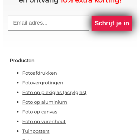
en ontvang
10% extra korting!
Email
Schrijf je in
Producten
Fotoafdrukken
Fotovergrotingen
Foto op plexiglas (acrylglas)
Foto op aluminium
Foto op canvas
Foto op vurenhout
Tuinposters