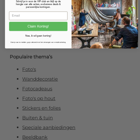
Fotoposter
Schrijf je in voor de VIP-club en blijf op de
hoogte van alle acties, exclusieve deals &
persoonlijke kortingen.
Foto verlijmd op dibond
Foto op plexibond
Claim Korting!
Fineart prints
Nee, ik wil geen korting!
Foto op forex
Door je aan te melden, ga je akkoord met het ontvangen van e-mailmarketing.
Populaire thema’s
Foto's
Wanddecoratie
Fotocadeaus
Foto's op hout
Stickers en folies
Buiten & tuin
Speciale aanbiedingen
Beeldbank