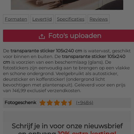
Deurmat
Over ons
Vloermat
Levertijden
Skateboard deck
Formaten
Levertijd
Specificaties
Reviews
Inloggen
WhatsApp
Foto's uploaden
De
transparante sticker 105x240 cm
is watervast, geschikt
voor binnen en buiten. De
transparante sticker 105x240
cm
is voorzien van een beschermlaag (glans). De
fotostickers zijn eenvoudig aan te brengen op een vlakke
en schone ondergrond. Veelgebruikt als autosticker,
deursticker en koffersticker! (ondergrond licht
bevochtigen met plantenspuit). Geleverd voor een prijs
van
146,99
exclusief verzendkosten.
Fotogeschenk
(+9484)
Schrijf je in voor onze nieuwsbrief