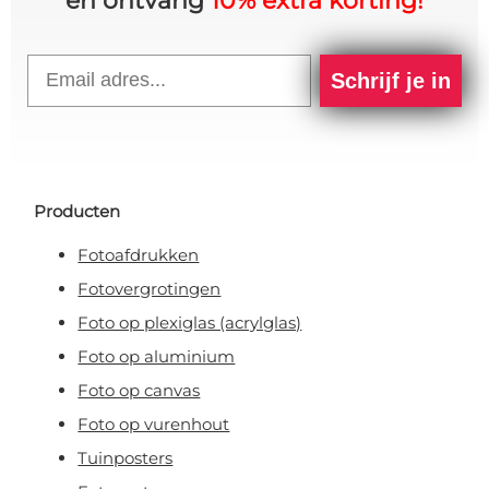
en ontvang
10% extra korting!
Email
Schrijf je in
Producten
Fotoafdrukken
Fotovergrotingen
Foto op plexiglas (acrylglas)
Foto op aluminium
Foto op canvas
Foto op vurenhout
Tuinposters