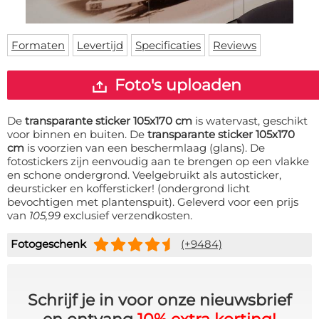
Deurmat
Over ons
Vloermat
Levertijden
Skateboard deck
Formaten
Levertijd
Specificaties
Reviews
Inloggen
WhatsApp
Foto's uploaden
De
transparante sticker 105x170 cm
is watervast, geschikt
voor binnen en buiten. De
transparante sticker 105x170
cm
is voorzien van een beschermlaag (glans). De
fotostickers zijn eenvoudig aan te brengen op een vlakke
en schone ondergrond. Veelgebruikt als autosticker,
deursticker en koffersticker! (ondergrond licht
bevochtigen met plantenspuit). Geleverd voor een prijs
van
105,99
exclusief verzendkosten.
Fotogeschenk
(+9484)
Schrijf je in voor onze nieuwsbrief