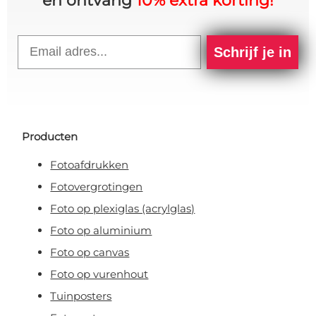
en ontvang
10% extra korting!
Email
Schrijf je in
Producten
Fotoafdrukken
Fotovergrotingen
Foto op plexiglas (acrylglas)
Foto op aluminium
Foto op canvas
Foto op vurenhout
Tuinposters