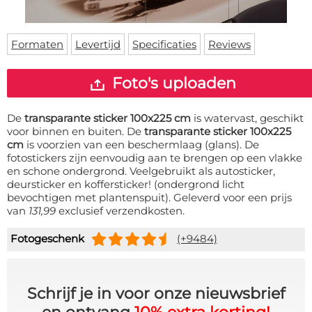
Deurmat
Over ons
Vloermat
Levertijden
Skateboard deck
Formaten
Levertijd
Specificaties
Reviews
Inloggen
WhatsApp
Foto's uploaden
De
transparante sticker 100x225 cm
is watervast, geschikt
voor binnen en buiten. De
transparante sticker 100x225
cm
is voorzien van een beschermlaag (glans). De
fotostickers zijn eenvoudig aan te brengen op een vlakke
en schone ondergrond. Veelgebruikt als autosticker,
deursticker en koffersticker! (ondergrond licht
bevochtigen met plantenspuit). Geleverd voor een prijs
van
131,99
exclusief verzendkosten.
Fotogeschenk
(+9484)
Schrijf je in voor onze nieuwsbrief