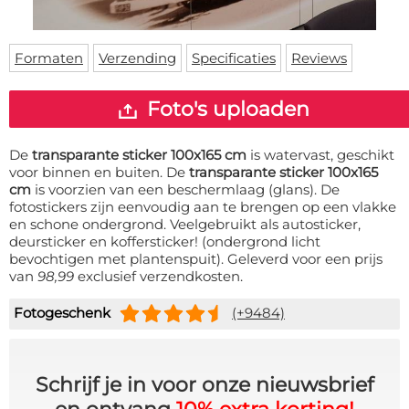
Deurmat
Over ons
Vloermat
Levertijden
Skateboard deck
Formaten
Verzending
Specificaties
Reviews
Inloggen
WhatsApp
Foto's uploaden
De
transparante sticker 100x165 cm
is watervast, geschikt
voor binnen en buiten. De
transparante sticker 100x165
cm
is voorzien van een beschermlaag (glans). De
fotostickers zijn eenvoudig aan te brengen op een vlakke
en schone ondergrond. Veelgebruikt als autosticker,
deursticker en koffersticker! (ondergrond licht
bevochtigen met plantenspuit). Geleverd voor een prijs
van
98,99
exclusief verzendkosten.
Fotogeschenk
(+9484)
Schrijf je in voor onze nieuwsbrief