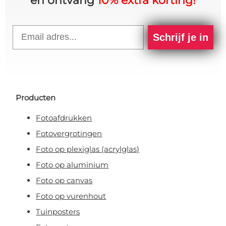
en ontvang
10% extra korting!
Email
Schrijf je in
Producten
Fotoafdrukken
Fotovergrotingen
Foto op plexiglas (acrylglas)
Foto op aluminium
Foto op canvas
Foto op vurenhout
Tuinposters