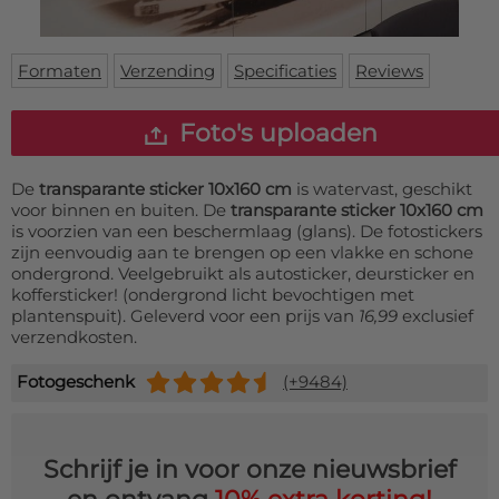
Deurmat
Over ons
Vloermat
Levertijden
Skateboard deck
Formaten
Verzending
Specificaties
Reviews
Inloggen
WhatsApp
Foto's uploaden
De
transparante sticker 10x160 cm
is watervast, geschikt
voor binnen en buiten. De
transparante sticker 10x160 cm
is voorzien van een beschermlaag (glans). De fotostickers
zijn eenvoudig aan te brengen op een vlakke en schone
ondergrond. Veelgebruikt als autosticker, deursticker en
koffersticker! (ondergrond licht bevochtigen met
plantenspuit). Geleverd voor een prijs van
16,99
exclusief
verzendkosten.
Fotogeschenk
(+9484)
Schrijf je in voor onze nieuwsbrief