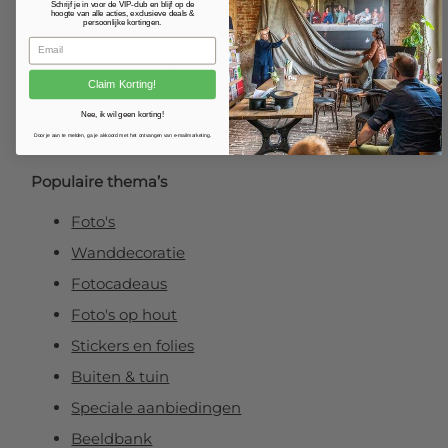
Fotoposter
Schrijf je in voor de VIP-club en blijf op de
hoogte van alle acties, exclusieve deals &
persoonlijke kortingen.
Foto verlijmd op dibond
Foto op plexibond
Claim Korting!
Fineart prints
Nee, ik wil geen korting!
Foto op forex
Door je aan te melden, ga je akkoord met het ontvangen van e-mailmarketing.
Populaire thema’s
Foto's
Wanddecoratie
Fotocadeaus
Foto's op hout
Stickers en folies
Buiten & tuin
Speciale aanbiedingen
Beeldbank