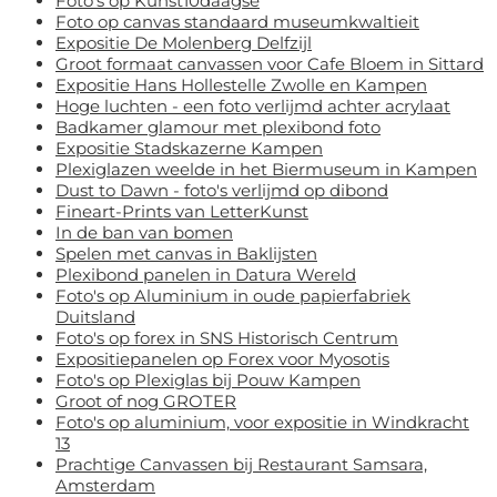
Foto's op Kunst10daagse
Foto op canvas standaard museumkwaltieit
Expositie De Molenberg Delfzijl
Groot formaat canvassen voor Cafe Bloem in Sittard
Expositie Hans Hollestelle Zwolle en Kampen
Hoge luchten - een foto verlijmd achter acrylaat
Badkamer glamour met plexibond foto
Expositie Stadskazerne Kampen
Plexiglazen weelde in het Biermuseum in Kampen
Dust to Dawn - foto's verlijmd op dibond
Fineart-Prints van LetterKunst
In de ban van bomen
Spelen met canvas in Baklijsten
Plexibond panelen in Datura Wereld
Foto's op Aluminium in oude papierfabriek
Duitsland
Foto's op forex in SNS Historisch Centrum
Expositiepanelen op Forex voor Myosotis
Foto's op Plexiglas bij Pouw Kampen
Groot of nog GROTER
Foto's op aluminium, voor expositie in Windkracht
13
Prachtige Canvassen bij Restaurant Samsara,
Amsterdam