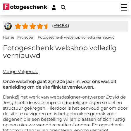
Foto's afdrukken
(+
9484
)
Foto afdrukken
Wanddecoratie
Fotovergroting
Foto op plexiglas
Foto op hout
Home
Projecten
Fotogeschenk webshop volledig vernieuwd
Fotoposters
Foto op aluminium
Foto op multiplex
Fotogeschenk webshop volledig
Tuindecoratie
Fineart print
Foto op forex
Foto op vurenhout
vernieuwd
Tuinposter
Fotocadeaus
Fotoboeken
Foto op canvas
Foto op steigerhout
Buiten canvas op frame
Foto Acrylblok
Stickers
Foto in plexibond
Foto op houtblok
Vorige
Volgende
Fotopuzzel
Fotosticker
Verlijmde foto's (Gallery Prints)
Actiedeals
Foto op ayoushout noestvrij
Fotomemory
Onze webshop gaat zijn 20e jaar in, voor ons was dit
Foto verlijmd op aluminium
Autostickers-camperstickers
Stretch canvas
Foto Memory
Hardboard posters (nieuw!)
Service/Contact
aanleiding om de site flink te vernieuwen.
Foto verlijmd op dibond
Placemats
Deurstickers
Fotobehang op rol 50cm
Kinderpuzzel
Foto verlijmd achter plexiglas
Contact
Onderzetters
Dankzij het werk van websdesigner-ontwerper
David de
Muurstickers
Fotobehang uit één stuk
Foto op koektrommel
Offertes
Jong
heeft de webshop een duidelijker eigen smoel en
Inductie beschermer
Magneetstickers
Hexagon, cirkel, ovaal of hart
Foto sleutelhanger
structuur gekregen. Hierdoor is het eenvoudiger om door
Accessoires
Keukenspatscherm
Raamstickers
de site te navigeren en is het gebruikersgemak voor
Fotopuzzel 1000
FAQ
Dartmat
degenen die een bestelling willen plaatsen of zich rustig
Muurcirkels
Fotogeschenk PRO
op een nieuwe wanddecoratie of andere Fotogeschenk
Muismat
fotoproducten willen o
riënteren,
enorm vergroot.
Beeldbank