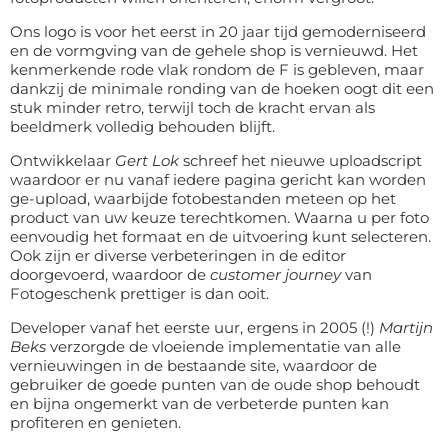
Deurmat
Over ons
Ons logo is voor het eerst in 20 jaar tijd gemoderniseerd
Vloermat
en de vormgving van de gehele shop is vernieuwd. Het
Levertijden
Skateboard deck
kenmerkende rode vlak rondom de F is gebleven, maar
Inloggen
dankzij de minimale ronding van de hoeken oogt dit een
WhatsApp
stuk minder retro, terwijl toch de kracht ervan als
beeldmerk volledig behouden blijft.
Ontwikkelaar
Gert Lok
schreef het nieuwe uploadscript
waardoor er nu vanaf iedere pagina gericht kan worden
ge-upload, waarbijde fotobestanden meteen op het
product van uw keuze terechtkomen. Waarna u per foto
eenvoudig het formaat en de uitvoering kunt selecteren.
Ook zijn er diverse verbeteringen in de editor
doorgevoerd, waardoor de
customer journey
van
Fotogeschenk prettiger is dan ooit.
Developer vanaf het eerste uur, ergens in 2005 (!)
Martijn
Beks
verzorgde de vloeiende implementatie van alle
vernieuwingen in de bestaande site, waardoor de
gebruiker de goede punten van de oude shop behoudt
en bijna ongemerkt van de verbeterde punten kan
profiteren en genieten.