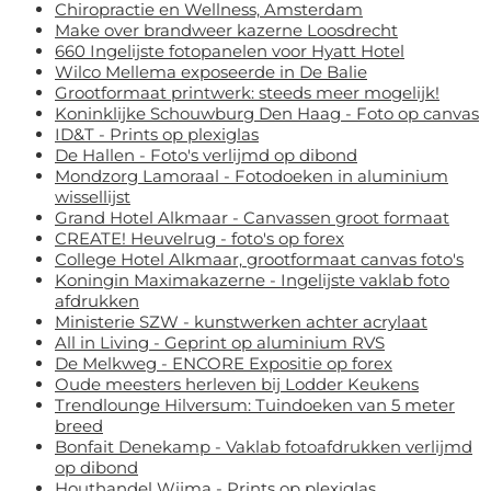
Chiropractie en Wellness, Amsterdam
Make over brandweer kazerne Loosdrecht
660 Ingelijste fotopanelen voor Hyatt Hotel
Wilco Mellema exposeerde in De Balie
Grootformaat printwerk: steeds meer mogelijk!
Koninklijke Schouwburg Den Haag - Foto op canvas
ID&T - Prints op plexiglas
De Hallen - Foto's verlijmd op dibond
Mondzorg Lamoraal - Fotodoeken in aluminium
wissellijst
Grand Hotel Alkmaar - Canvassen groot formaat
CREATE! Heuvelrug - foto's op forex
College Hotel Alkmaar, grootformaat canvas foto's
Koningin Maximakazerne - Ingelijste vaklab foto
afdrukken
Ministerie SZW - kunstwerken achter acrylaat
All in Living - Geprint op aluminium RVS
De Melkweg - ENCORE Expositie op forex
Oude meesters herleven bij Lodder Keukens
Trendlounge Hilversum: Tuindoeken van 5 meter
breed
Bonfait Denekamp - Vaklab fotoafdrukken verlijmd
op dibond
Houthandel Wijma - Prints op plexiglas