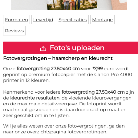
Deurmat
Over ons
Vloermat
Levertijden
Skateboard deck
Formaten
Levertijd
Specificaties
Montage
Inloggen
Reviews
WhatsApp
Foto's uploaden
Fotovergrotingen – haarscherp en kleurecht
Onze
fotovergroting 27.50x40 cm
voor
17,99
euro wordt
geprint op premium fotopapier met de Canon Pro 4000
printer in 12 kleuren.
Kenmerkend voor iedere
fotovergroting 27.50x40 cm
zijn
de
kleurechte resultaten
, de vloeiende kleurovergangen
en de maximale detailweergave. De fotoprint wordt
machinaal gesneden en is daardoor exact op maat en
zeer geschikt om in te lijsten.
Wil je alles weten over onze fotovergrotingen, ga dan
naar onze
overzichtspagina fotovergrotingen
.