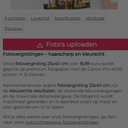
Deurmat
Over ons
Vloermat
Levertijden
Skateboard deck
Formaten
Levertijd
Specificaties
Montage
Inloggen
Reviews
WhatsApp
Foto's uploaden
Fotovergrotingen – haarscherp en kleurecht
Onze
fotovergroting 25x40 cm
voor
16,99
euro wordt
geprint op premium fotopapier met de Canon Pro 4000
printer in 12 kleuren.
Kenmerkend voor iedere
fotovergroting 25x40 cm
zijn
de
kleurechte resultaten
, de vloeiende kleurovergangen
en de maximale detailweergave. De fotoprint wordt
machinaal gesneden en is daardoor exact op maat en
zeer geschikt om in te lijsten.
Wil je alles weten over onze fotovergrotingen, ga dan
naar onze
overzichtspagina fotovergrotingen
.