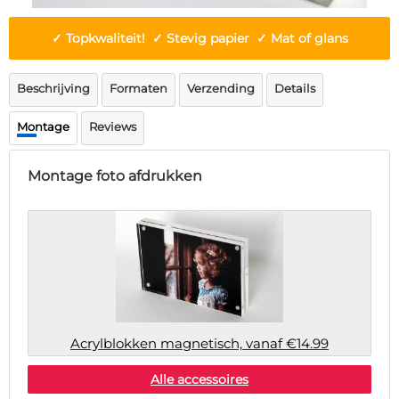
Deurmat
Over ons
Vloermat
✓ Topkwaliteit! ✓ Stevig papier ✓ Mat of glans
Levertijden
Skateboard deck
Inloggen
Beschrijving
Formaten
Verzending
Details
WhatsApp
Montage
Reviews
Montage foto afdrukken
Acrylblokken magnetisch, vanaf €14.99
Alle accessoires