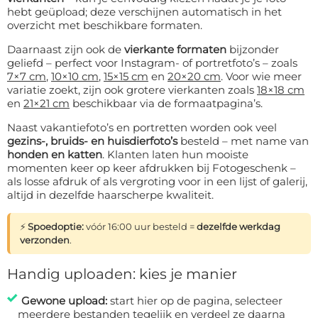
hebt geüpload; deze verschijnen automatisch in het
overzicht met beschikbare formaten.
Daarnaast zijn ook de
vierkante formaten
bijzonder
geliefd – perfect voor Instagram- of portretfoto’s – zoals
7×7 cm
,
10×10 cm
,
15×15 cm
en
20×20 cm
. Voor wie meer
variatie zoekt, zijn ook grotere vierkanten zoals
18×18 cm
en
21×21 cm
beschikbaar via de formaat­pagina’s.
Naast vakantiefoto’s en portretten worden ook veel
gezins-, bruids- en huisdierfoto’s
besteld – met name van
honden en katten
. Klanten laten hun mooiste
momenten keer op keer afdrukken bij Fotogeschenk –
als losse afdruk of als vergroting voor in een lijst of galerij,
altijd in dezelfde haarscherpe kwaliteit.
⚡
Spoedoptie:
vóór 16:00 uur besteld =
dezelfde werkdag
verzonden
.
Handig uploaden: kies je manier
Gewone upload:
start hier op de pagina, selecteer
meerdere bestanden tegelijk en verdeel ze daarna