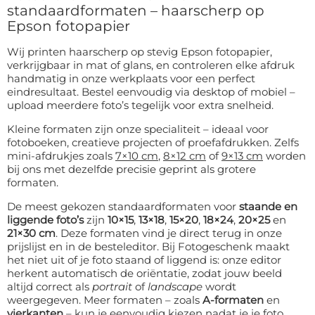
standaardformaten – haarscherp op
Epson fotopapier
Wij printen haarscherp op stevig Epson fotopapier,
verkrijgbaar in mat of glans, en controleren elke afdruk
handmatig in onze werkplaats voor een perfect
eindresultaat. Bestel eenvoudig via desktop of mobiel –
upload meerdere foto’s tegelijk voor extra snelheid.
Kleine formaten zijn onze specialiteit – ideaal voor
fotoboeken, creatieve projecten of proefafdrukken. Zelfs
mini-afdrukjes zoals
7×10 cm
,
8×12 cm
of
9×13 cm
worden
bij ons met dezelfde precisie geprint als grotere
formaten.
De meest gekozen standaardformaten voor
staande en
liggende foto’s
zijn
10×15
,
13×18
,
15×20
,
18×24
,
20×25
en
21×30 cm
. Deze formaten vind je direct terug in onze
prijslijst en in de bestel­editor. Bij Fotogeschenk maakt
het niet uit of je foto staand of liggend is: onze editor
herkent automatisch de oriëntatie, zodat jouw beeld
altijd correct als
portrait
of
landscape
wordt
weergegeven. Meer formaten – zoals
A-formaten
en
vierkanten
– kun je eenvoudig kiezen nadat je je foto