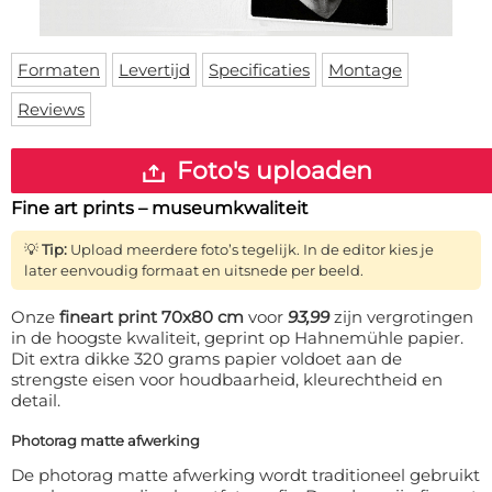
Deurmat
Over ons
Vloermat
Levertijden
Skateboard deck
Formaten
Levertijd
Specificaties
Montage
Inloggen
Reviews
WhatsApp
Foto's uploaden
Fine art prints – museumkwaliteit
💡
Tip:
Upload meerdere foto’s tegelijk. In de editor kies je
later eenvoudig formaat en uitsnede per beeld.
Onze
fineart print 70x80 cm
voor
93,99
zijn vergrotingen
in de hoogste kwaliteit, geprint op Hahnemühle papier.
Dit extra dikke 320 grams papier voldoet aan de
strengste eisen voor houdbaarheid, kleurechtheid en
detail.
Photorag matte afwerking
De photorag matte afwerking wordt traditioneel gebruikt